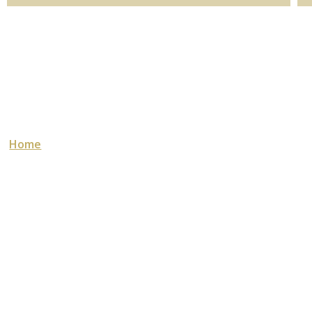
OVER DEZE SITE
Home
Behandelingen
Laser Kliniek
Webshop
Contact
Reserveren