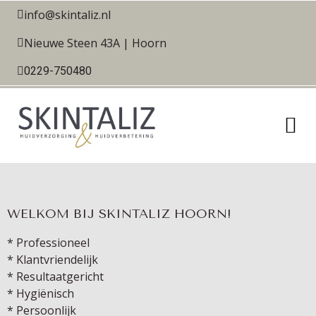
info@skintaliz.nl
Nieuwe Steen 43A | Hoorn
0229-750480
WELKOM BIJ SKINTALIZ HOORN!
* Professioneel
* Klantvriendelijk
* Resultaatgericht
* Hygiënisch
* Persoonlijk