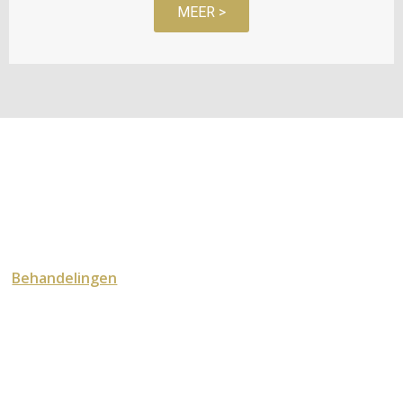
MEER >
OVER DEZE SITE
Home
Behandelingen
Laser Kliniek
Webshop
Contact