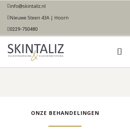
info@skintaliz.nl
Nieuwe Steen 43A | Hoorn
0229-750480
ONZE BEHANDELINGEN