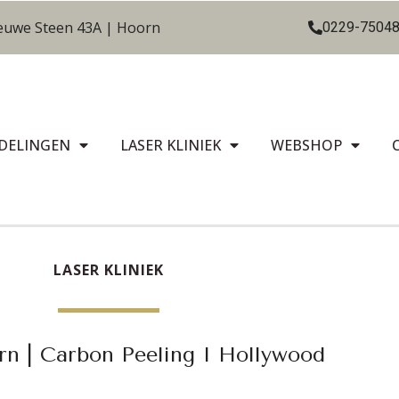
euwe Steen 43A | Hoorn
0229-7504
DELINGEN
LASER KLINIEK
WEBSHOP
LASER KLINIEK
rn | Carbon Peeling I Hollywood