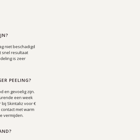
JN?
ag niet beschadigd
t snel resultaat
deling is zeer
ER PEELING?
 en gevoelig zijn.
edurende een week
bij Skintaliz voor €
g contact met warm
e vermijden.
AND?