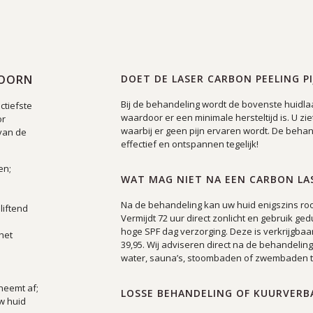
HOORN
DOET DE LASER CARBON PEELING PI
Bij de behandeling wordt de bovenste huidla
ctiefste
waardoor er een minimale hersteltijd is. U zie
or
waarbij er geen pijn ervaren wordt. De behan
 van de
effectief en ontspannen tegelijk!
en;
WAT MAG NIET NA EEN CARBON LAS
Na de behandeling kan uw huid enigszins rood
liftend
Vermijdt 72 uur direct zonlicht en gebruik g
hoge SPF dag verzorging. Deze is verkrijgbaar 
het
39,95. Wij adviseren direct na de behandelin
water, sauna’s, stoombaden of zwembaden t
 neemt af;
LOSSE BEHANDELING OF KUURVERB
w huid