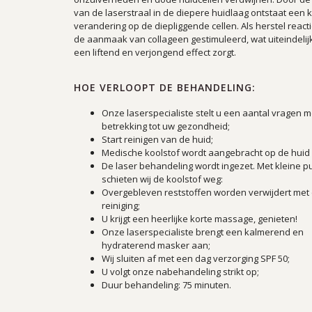
van de laserstraal in de diepere huidlaag ontstaat een k
verandering op de diepliggende cellen. Als herstel react
de aanmaak van collageen gestimuleerd, wat uiteindelij
een liftend en verjongend effect zorgt.
HOE VERLOOPT DE BEHANDELING:
Onze laserspecialiste stelt u een aantal vragen m
betrekking tot uw gezondheid;
Start reinigen van de huid;
Medische koolstof wordt aangebracht op de huid
De laser behandeling wordt ingezet. Met kleine p
schieten wij de koolstof weg:
Overgebleven reststoffen worden verwijdert met
reiniging;
U krijgt een heerlijke korte massage, genieten!
Onze laserspecialiste brengt een kalmerend en
hydraterend masker aan;
Wij sluiten af met een dag verzorging SPF 50;
U volgt onze nabehandeling strikt op;
Duur behandeling: 75 minuten.