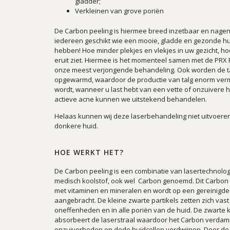
gladder;
Verkleinen van grove poriën
De Carbon peeling is hiermee breed inzetbaar en nage
iedereen geschikt wie een mooie, gladde en gezonde hui
hebben! Hoe minder plekjes en vlekjes in uw gezicht, ho
eruit ziet. Hiermee is het momenteel samen met de PRX
onze meest verjongende behandeling. Ook worden de ta
opgewarmd, waardoor de productie van talg enorm ver
wordt, wanneer u last hebt van een vette of onzuivere 
actieve acne kunnen we uitstekend behandelen.
Helaas kunnen wij deze laserbehandeling niet uitvoere
donkere huid.
HOE WERKT HET?
De Ca
rbon peeling is een combinatie van lasertechnolog
medisch koolstof, ook wel Carbon genoemd. Dit Carbon is
met vitaminen en mineralen en wordt op een gereinigde
aangebracht. De kleine zwarte partikels zetten zich vast 
oneffenheden en in alle poriën van de huid. De zwarte 
absorbeert de laserstraal waardoor het Carbon verdamp
onzuiverheden en dode huidcellen verdwijnen. Door d