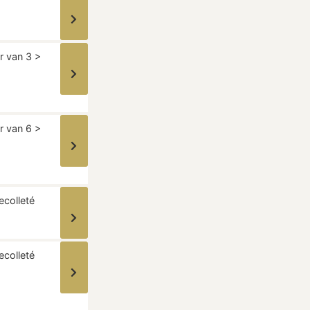
r van 3 >
r van 6 >
ecolleté
ecolleté