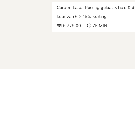
Carbon Laser Peeling gelaat & hals & d
kuur van 6 > 15% korting
€ 779.00
75 MIN
NS
OPENINGSTIJDEN
OV
liz
Maandag
10:00 - 21:00
Kvk
IBA
Dinsdag
09:00 - 21:00