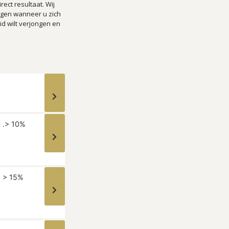
ect resultaat. Wij
ngen wanneer u zich
id wilt verjongen en
3 .> 10%
6 > 15%