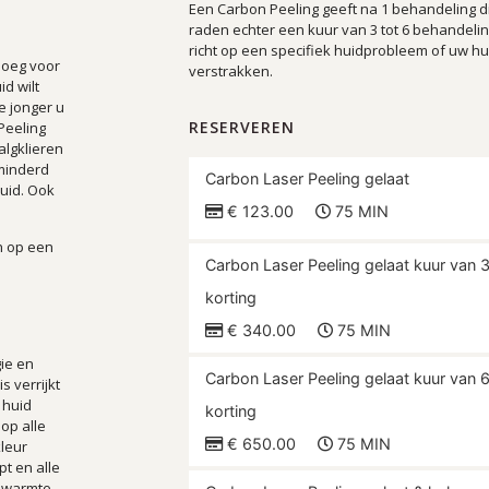
Een Carbon Peeling geeft na 1 behandeling dir
raden echter een kuur van 3 tot 6 behandeli
richt op een specifiek huidprobleem of uw hu
noeg voor
verstrakken.
d wilt
e jonger u
RESERVEREN
 Peeling
lgklieren
minderd
Carbon Laser Peeling gelaat
huid. Ook
€ 123.00
75 MIN
n op een
Carbon Laser Peeling gelaat kuur van 
korting
€ 340.00
75 MIN
ie en
Carbon Laser Peeling gelaat kuur van 
 verrijkt
 huid
korting
op alle
€ 650.00
75 MIN
kleur
t en alle
e warmte