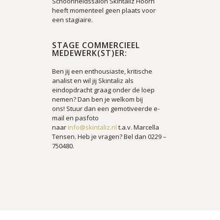
Schoonheidssalon Skintaliz Hoorn
heeft momenteel geen plaats voor
een stagiaire.
STAGE COMMERCIEEL
MEDEWERK(ST)ER:
Ben jij een enthousiaste, kritische
analist en wil jij Skintaliz als
eindopdracht graag onder de loep
nemen? Dan ben je welkom bij
ons!
Stuur dan een gemotiveerde e-
mail en pasfoto
naar
info@skintaliz.nl
t.a.v. Marcella
Tensen. Heb je vragen? Bel dan 0229 –
750480.