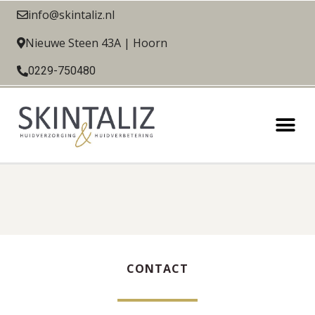
info@skintaliz.nl
Nieuwe Steen 43A | Hoorn
0229-750480
CONTACT