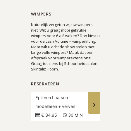
WIMPERS
Natuurlijk vergeten wij uw wimpers
niet! Wilt u graag mooi gekrulde
wimpers voor 6 a 8 weken? Dan kiest u
voor de Lash Volume – wimperlifting.
Maar wilt u echt de show stelen met
lange volle wimpers? Maak dat een
afspraak voor wimperextensions!
Graag tot ziens bij Schoonheidssalon
Skintaliz Hoorn.
RESERVEREN
Epileren I harsen
modelleren + verven
€ 34.95
30 MIN