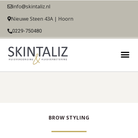
info@skintaliz.nl
Nieuwe Steen 43A | Hoorn
0229-750480
BROW STYLING