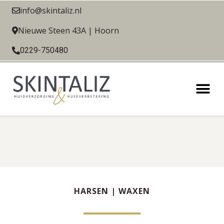
info@skintaliz.nl
Nieuwe Steen 43A | Hoorn
0229-750480
HARSEN | WAXEN