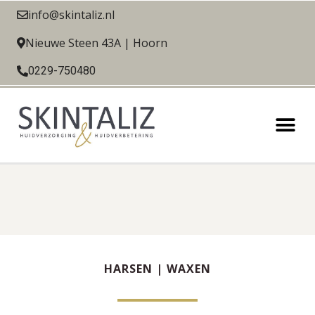
info@skintaliz.nl
Nieuwe Steen 43A | Hoorn
0229-750480
HARSEN | WAXEN