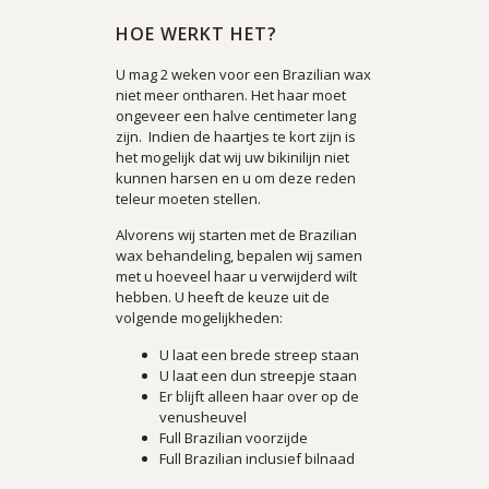
HOE WERKT HET?
U mag 2 weken voor een Brazilian wax
niet meer ontharen. Het haar moet
ongeveer een halve centimeter lang
zijn. Indien de haartjes te kort zijn is
het mogelijk dat wij uw bikinilijn niet
kunnen harsen en u om deze reden
teleur moeten stellen.
Alvorens wij starten met de Brazilian
wax behandeling, bepalen wij samen
met u hoeveel haar u verwijderd wilt
hebben. U heeft de keuze uit de
volgende mogelijkheden:
U laat een brede streep staan
U laat een dun streepje staan
Er blijft alleen haar over op de
venusheuvel
Full Brazilian voorzijde
Full Brazilian inclusief bilnaad