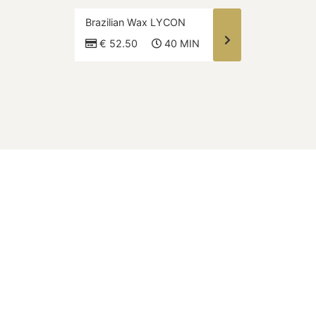
Brazilian Wax LYCON
€ 52.50
40 MIN
OVER DEZE SITE
Home
Behandelingen
Laser Kliniek