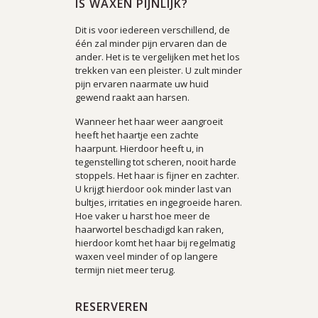
IS WAXEN PIJNLIJK?
Dit is voor iedereen verschillend, de
één zal minder pijn ervaren dan de
ander. Het is te vergelijken met het los
trekken van een pleister. U zult minder
pijn ervaren naarmate uw huid
gewend raakt aan harsen.
Wanneer het haar weer aangroeit
heeft het haartje een zachte
haarpunt. Hierdoor heeft u, in
tegenstelling tot scheren, nooit harde
stoppels. Het haar is fijner en zachter.
U krijgt hierdoor ook minder last van
bultjes, irritaties en ingegroeide haren.
Hoe vaker u harst hoe meer de
haarwortel beschadigd kan raken,
hierdoor komt het haar bij regelmatig
waxen veel minder of op langere
termijn niet meer terug.
RESERVEREN