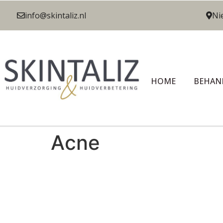
info@skintaliz.nl
Ni
HOME
BEHAN
Acne