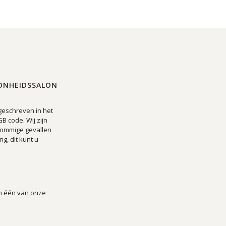
ONHEIDSSALON
geschreven in het
GB code. Wij zijn
sommige gevallen
, dit kunt u
an één van onze