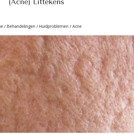
(Acne) Littekens
me
/
Behandelingen
/
Huidproblemen
/
Acne