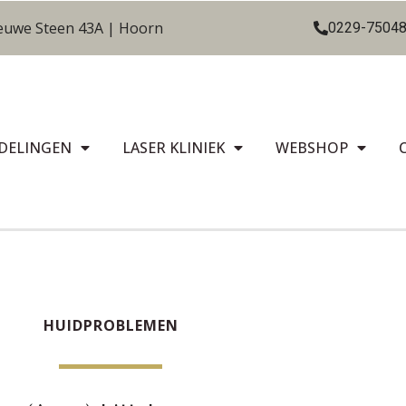
euwe Steen 43A | Hoorn
0229-7504
DELINGEN
LASER KLINIEK
WEBSHOP
HUIDPROBLEMEN