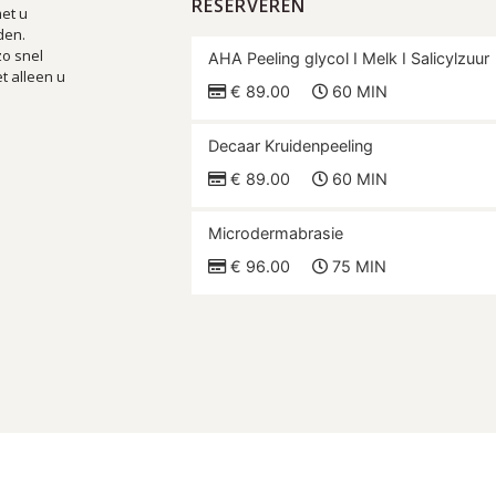
RESERVEREN
met u
den.
zo snel
AHA Peeling glycol I Melk I Salicylzuur
t alleen u
€ 89.00
60 MIN
Decaar Kruidenpeeling
€ 89.00
60 MIN
Microdermabrasie
€ 96.00
75 MIN