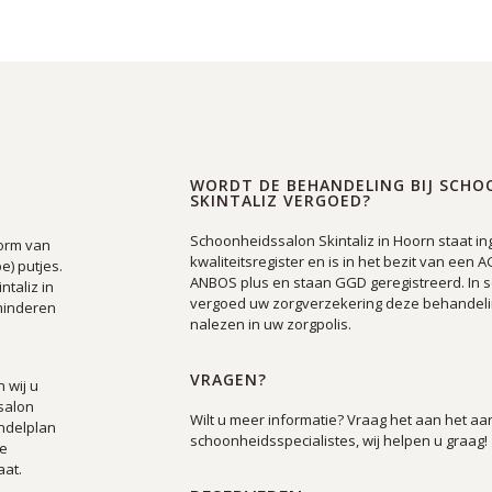
WORDT DE BEHANDELING BIJ SCHO
SKINTALIZ VERGOED?
Schoonheidssalon Skintaliz in Hoorn staat in
vorm van
kwaliteitsregister en is in het bezit van een A
e) putjes.
ANBOS plus en staan GGD geregistreerd. In 
ntaliz in
vergoed uw zorgverzekering deze behandeling
minderen
nalezen in uw zorgpolis.
VRAGEN?
 wij u
salon
Wilt u meer informatie? Vraag het aan het a
andelplan
schoonheidsspecialistes, wij helpen u graag!
ke
aat.