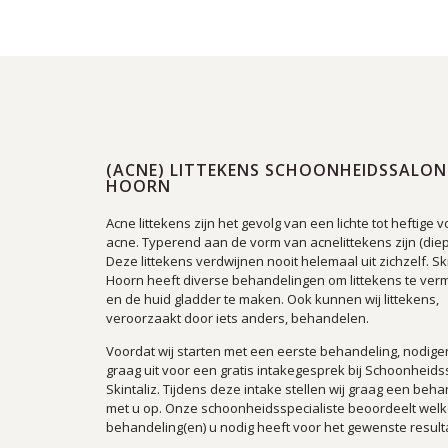
(ACNE) LITTEKENS SCHOONHEIDSSALON
HOORN
Acne littekens zijn het gevolg van een lichte tot heftige 
acne. Typerend aan de vorm van acnelittekens zijn (diep
Deze littekens verdwijnen nooit helemaal uit zichzelf. Ski
Hoorn heeft diverse behandelingen om littekens te ver
en de huid gladder te maken. Ook kunnen wij littekens,
veroorzaakt door iets anders, behandelen.
Voordat wij starten met een eerste behandeling, nodigen
graag uit voor een gratis intakegesprek bij Schoonheids
Skintaliz. Tijdens deze intake stellen wij graag een beh
met u op. Onze schoonheidsspecialiste beoordeelt wel
behandeling(en) u nodig heeft voor het gewenste result