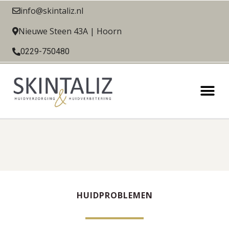
info@skintaliz.nl
Nieuwe Steen 43A | Hoorn
0229-750480
HUIDPROBLEMEN