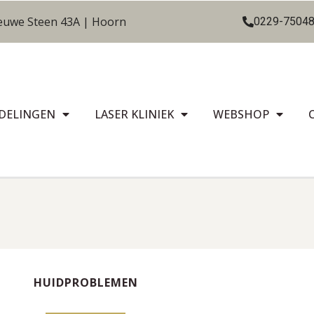
euwe Steen 43A | Hoorn
0229-7504
DELINGEN
LASER KLINIEK
WEBSHOP
HUIDPROBLEMEN