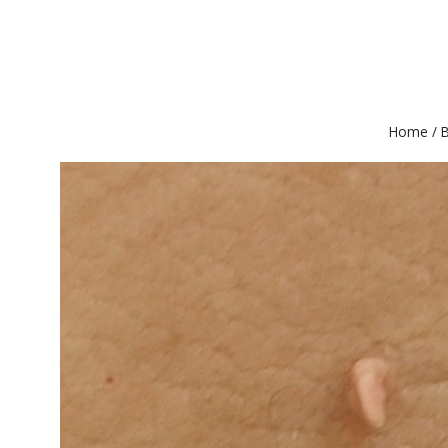
Home
/
B