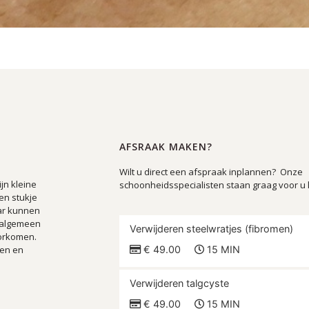
AFSRAAK MAKEN?
Wilt u direct een afspraak inplannen? Onze
jn kleine
schoonheidsspecialisten staan graag voor u 
en stukje
aar kunnen
t algemeen
Verwijderen steelwratjes (fibromen)
oorkomen.
ten en
€ 49.00
15 MIN
Verwijderen talgcyste
€ 49.00
15 MIN