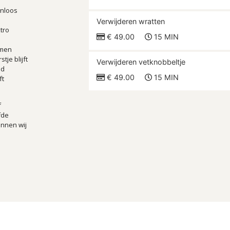
jnloos
Verwijderen wratten
tro
€ 49.00
15 MIN
omen
tje blijft
Verwijderen vetknobbeltje
id
€ 49.00
15 MIN
ft
f
fde
unnen wij