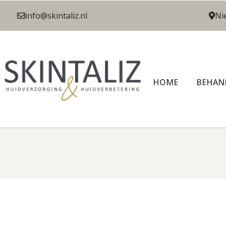
info@skintaliz.nl
Ni
HOME
BEHAN