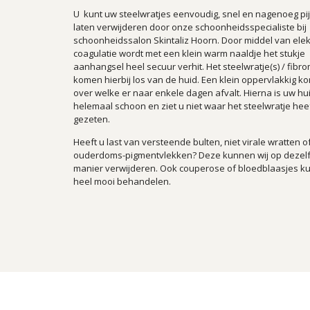
U kunt uw steelwratjes eenvoudig, snel en nagenoeg pi
laten verwijderen door onze schoonheidsspecialiste bij
schoonheidssalon Skintaliz Hoorn. Door middel van elek
coagulatie wordt met een klein warm naaldje het stukje
aanhangsel heel secuur verhit. Het steelwratje(s) / fibr
komen hierbij los van de huid. Een klein oppervlakkig kors
over welke er naar enkele dagen afvalt. Hierna is uw hu
helemaal schoon en ziet u niet waar het steelwratje hee
gezeten.
Heeft u last van versteende bulten, niet virale wratten o
ouderdoms-pigmentvlekken? Deze kunnen wij op dezel
manier verwijderen. Ook couperose of bloedblaasjes k
heel mooi behandelen.