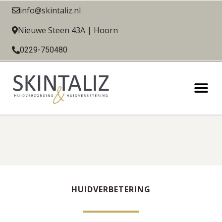
info@skintaliz.nl
Nieuwe Steen 43A | Hoorn
0229-750480
HUIDVERBETERING