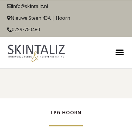
info@skintaliz.nl
Nieuwe Steen 43A | Hoorn
0229-750480
LPG HOORN