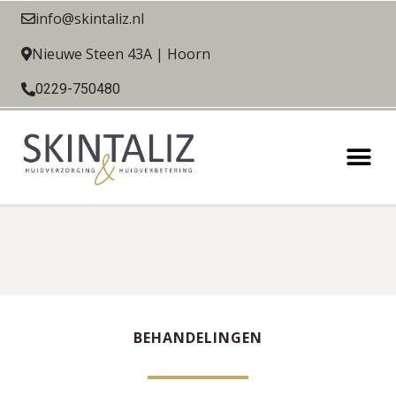
info@skintaliz.nl
Nieuwe Steen 43A | Hoorn
0229-750480
BEHANDELINGEN