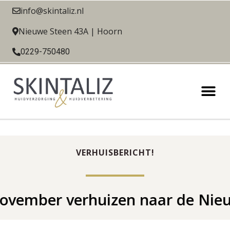
info@skintaliz.nl
Nieuwe Steen 43A | Hoorn
0229-750480
VERHUISBERICHT!
er verhuizen naar de Nieuwe Ste