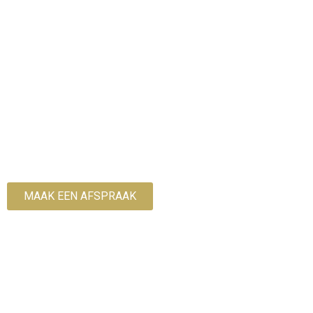
WELKOM BIJ SKINTALIZ!
* Professioneel
* Klantvriendelijk
* Resultaat gericht
* Hygiënisch
* Persoonlijk
* Eerlijk
* Betrouwbaar
* Allround
MAAK EEN AFSPRAAK
HUIDVERBETERING >