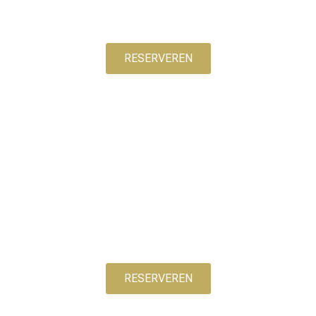
Wilt u echt werken aan het verbeteren van uw
huid? Dan heeft Skintaliz de oplossing voor u!
RESERVEREN
PERMANENTE MAKE-UP >
Klasieke schoonheidsbehandelingen voor een
stralende huid en worden altijd manueel
uitgevoerd
RESERVEREN