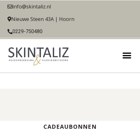
info@skintaliz.nl
Nieuwe Steen 43A | Hoorn
0229-750480
CADEAUBONNEN